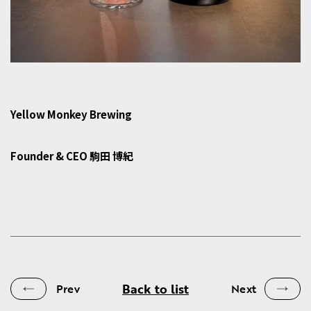
Yellow Monkey Brewing
Founder & CEO 駒田 博紀
Back to list
Prev
Next