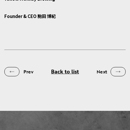
Founder & CEO 駒田 博紀
Back to list
Prev
Next